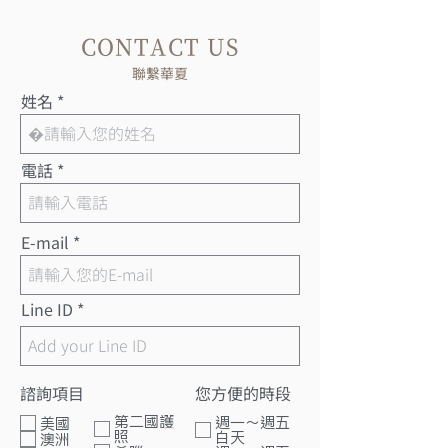
CONTACT US
聯繫華夏
姓名
電話
E-mail
Line ID
諮詢項目
您方便的時段
諮詢項目1
第二國護
週一～週五
美國
照
白天
澳洲