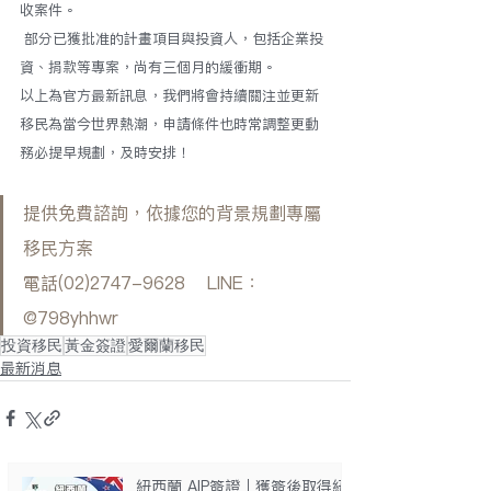
收案件。
 部分已獲批准的計畫項目與投資人，包括企業投
資、捐款等專案，尚有三個月的緩衝期。
以上為官方最新訊息，我們將會持續關注並更新
移民為當今世界熱潮，申請條件也時常調整更動
務必提早規劃，及時安排！
提供免費諮詢，依據您的背景規劃專屬
移民方案  
電話(02)2747-9628    LINE：
@798yhhwr
投資移民
黃金簽證
愛爾蘭移民
最新消息
紐西蘭 AIP簽證｜獲簽後取得紐