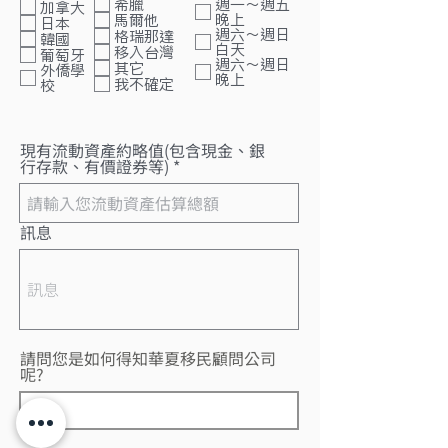
希臘
週一～週五
加拿大
晚上
馬爾他
日本
週六～週日
格瑞那達
韓國
白天
移入台灣
葡萄牙
週六～週日
其它
外僑學
晚上
我不確定
校
現有流動資產約略值(包含現金、銀
行存款、有價證券等)
訊息
請問您是如何得知華夏移民顧問公司
呢?