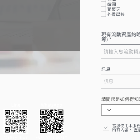
韓國
葡萄牙
外僑學校
現有流動資產約
等)
訊息
請問您是如何得知
Line
WhatsApp
當您使用本服
所有內容。
查
@798yhhwr
+886 9721 69817