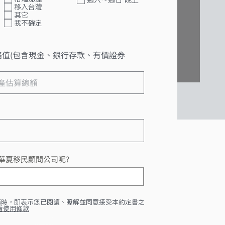
移入台灣
其它
我不確定
略值(包含現金、銀行存款、有價證券
華夏移民顧問公司呢?
務時，即表示您已閱讀、瞭解並同意接受本約定書之
看使用條款
送 出