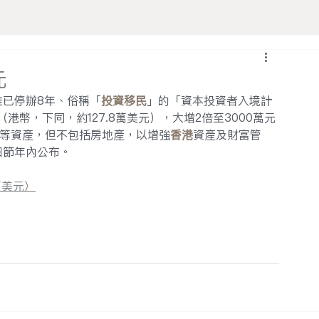
元
已停辦8年、俗稱「
投資
移民
」的「資本投資者入境計
（港幣，下同，約127.8萬美元），大增2倍至3000萬元
券等資產，但不包括房地產，以增強
香港
資產及財富管
細節年內公布。
萬美元
〉