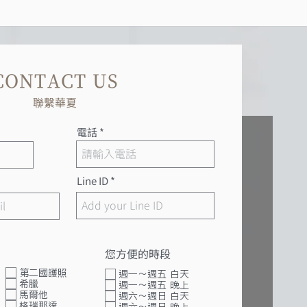
CONTACT US
聯繫華夏
電話
Line ID
諮詢項目1
您方便的時段
第二國護照
週一～週五 白天
希臘
週一～週五 晚上
馬爾他
週六～週日 白天
格瑞那達
週六～週日 晚上