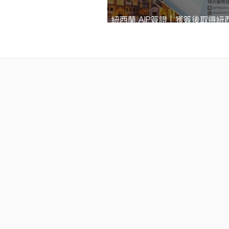
紐西蘭 AIP簽證｜獲簽後取得紐
權，享有澳洲綠色通道