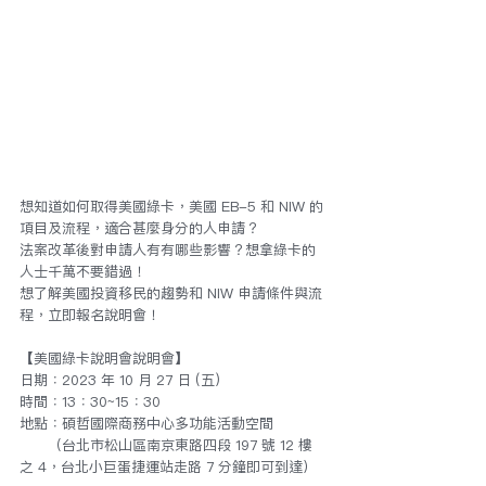
想知道如何取得美國綠卡，美國 EB-5 和 NIW 的
項目及流程，適合甚麼身分的人申請？
法案改革後對申請人有有哪些影響？想拿綠卡的
人士千萬不要錯過！
想了解美國投資移民的趨勢和 NIW 申請條件與流
程，立即報名說明會！ 
【美國綠卡說明會說明會】 
日期：2023 年 10 月 27 日 (五) 
時間：13：30~15：30 
地點：碩哲國際商務中心多功能活動空間
　　（台北市松山區南京東路四段 197 號 12 樓
之 4，台北小巨蛋捷運站走路 7 分鐘即可到達） 