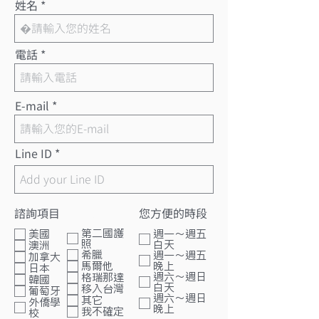
姓名
電話
E-mail
Line ID
諮詢項目
您方便的時段
諮詢項目1
第二國護
週一～週五
美國
照
白天
澳洲
希臘
週一～週五
加拿大
晚上
馬爾他
日本
週六～週日
格瑞那達
韓國
白天
移入台灣
葡萄牙
週六～週日
其它
外僑學
晚上
我不確定
校