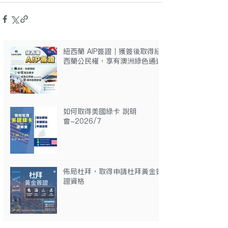
紐西蘭 AIP簽證｜獲簽後取得紐
西蘭公民權，享有澳洲綠色通道
如何取得美國綠卡 說明
會-2026/7
佈局杜拜，取得申請杜拜黃金簽
證資格