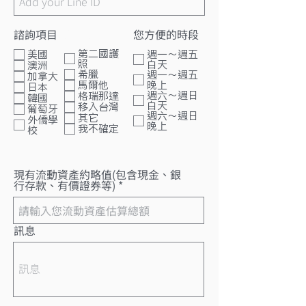
諮詢項目
您方便的時段
諮詢項目1
第二國護
週一～週五
美國
照
白天
澳洲
希臘
週一～週五
加拿大
晚上
馬爾他
日本
週六～週日
格瑞那達
韓國
白天
移入台灣
葡萄牙
週六～週日
其它
外僑學
晚上
我不確定
校
現有流動資產約略值(包含現金、銀
行存款、有價證券等)
訊息