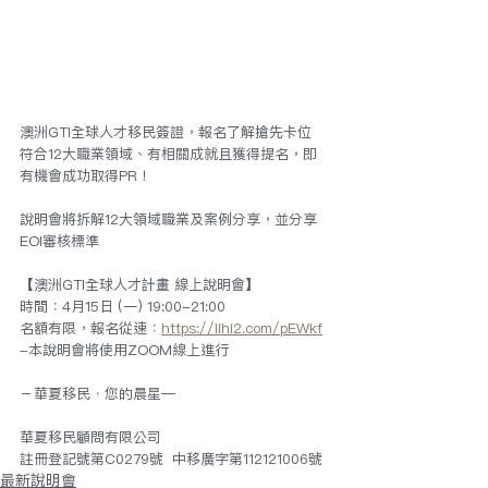
澳洲GTI全球人才移民簽證，報名了解搶先卡位
符合12大職業領域、有相關成就且獲得提名，即
有機會成功取得PR！
說明會將拆解12大領域職業及案例分享，並分享
EOI審核標準
【澳洲GTI全球人才計畫 線上說明會】
時間：4月15日 (一) 19:00-21:00
名額有限，報名從速：
https://lihi2.com/pEWkf
-本說明會將使用ZOOM線上進行
－華夏移民．您的晨星—
華夏移民顧問有限公司
註冊登記號第C0279號  中移廣字第112121006號
最新說明會