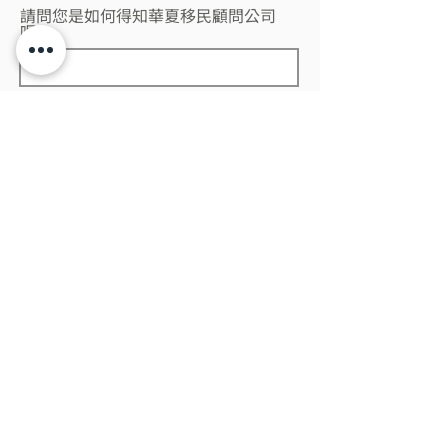
請問您是如何得知華夏移民顧問公司
呢?
當您使用本服務時，即表示您已閱讀、瞭解並同意
接受本約定書之所有內容。
查看使用條款
送 出
華夏移民顧問有限公司 註冊登記號第C0279號 中移廣字第114043002號